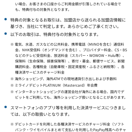
い場合、お客さまの口座からご利用金額が引落しされている場合で
も、特典付与の対象外となります。
特典の対象となるお取引は、加盟店から送られる加盟店情報に
基づき、当社にて判定します。あらかじめご了承ください。
以下のお取引は、特典付与の対象外となります。
※ 電気、水道、ガスなどの公共料金、携帯電話（MVNOを含む）通信料
金、NHK受信料（オンデマンドを含む）、プロバイダー料金、CS・BS
などのテレビ受信料金、放送料金（スカパー・WOWOW・Hulu等）、
保険料（生命保険、損害保険等）、寄付・募金、郵便サービス、新聞
購読料金、各種税金（自動車税・固定資産税・ふるさと納税等）、各
種決済サービスのチャージ料金
※ 海外ショッピング、海外ATMでの現地通貨引き出しおよび手数料
※ ミライノデビットPLATINUM（Mastercard）年会費
※ インターネットショッピングの運営会社が海外にある場合、国内でデ
ビットをご利用しても、海外ショッピング扱いとなることがあります。
スマートフォンのアプリ等を利用した決済サービスにつきまし
ては、以下の取扱いとなります。
※ デビットカードを利用した各種決済サービスのチャージ料金（ソフト
バンク・ワイモバイルまとめて支払いを利用したPayPay残高へのチャ