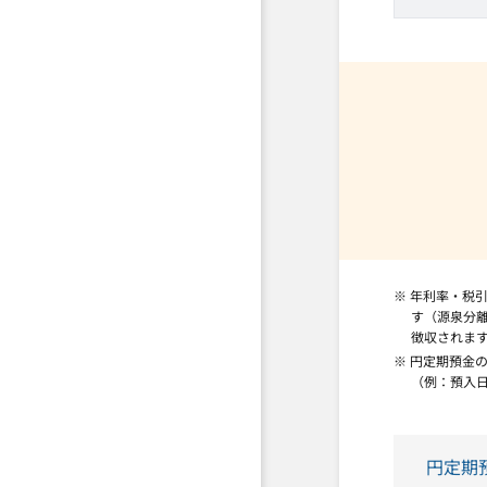
※ 年利率・税
す（源泉分離
徴収されま
※ 円定期預金
（例：預入日
円定期