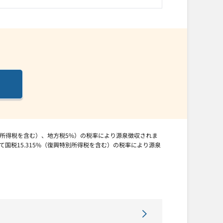
興特別所得税を含む）、地方税5%）の税率により源泉徴収されま
国税15.315%（復興特別所得税を含む）の税率により源泉