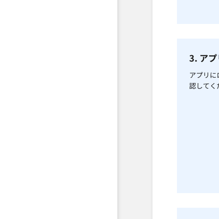
3. ア
アプリに
認してく