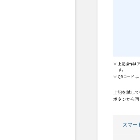
※ 上記操作は
す。
※ QRコード
上記を試して
ボタンから再
スマー