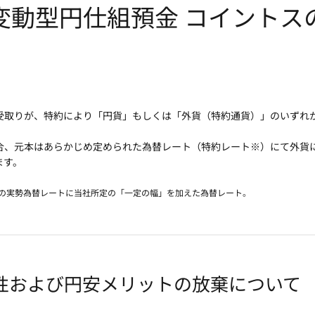
変動型円仕組預金 コイントス
受取りが、特約により「円貨」もしくは「外貨（特約通貨）」のいずれ
合、元本はあらかじめ定められた為替レート（特約レート※）にて外貨
ます。
間の実勢為替レートに当社所定の「一定の幅」を加えた為替レート。
性および円安メリットの放棄について