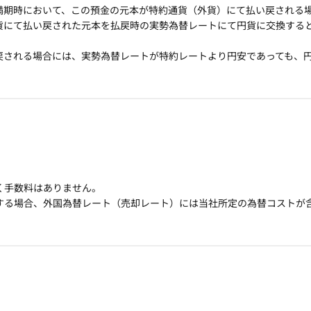
満期時において、この預金の元本が特約通貨（外貨）にて払い戻される
貨にて払い戻された元本を払戻時の実勢為替レートにて円貨に交換する
戻される場合には、実勢為替レートが特約レートより円安であっても、
く手数料はありません。
する場合、外国為替レート（売却レート）には当社所定の為替コストが含