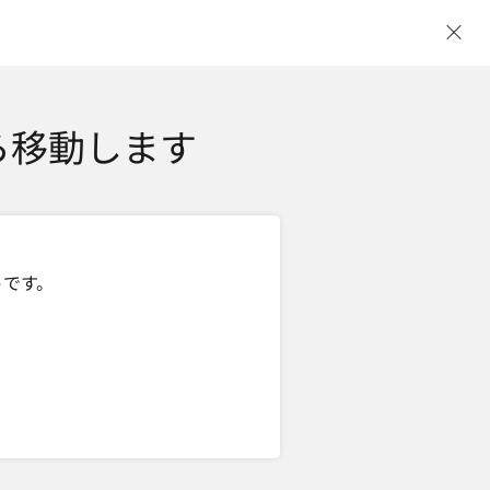
ウ
ら移動します
トです。