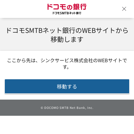
ドコモの銀行 ドコモSM
ウ
ドコモSMTBネット銀行のWEBサイトから
移動します
ここから先は、
シンクサービス株式会社
のWEBサイトで
す。
移動する
©
DOCOMO SMTB Net Bank, Inc.