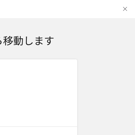
ウ
ら移動します