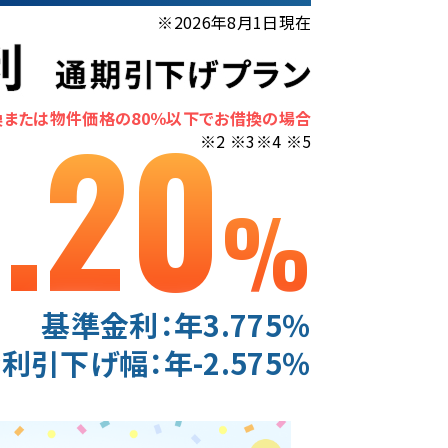
※
2026年8月1日
現在
1.20
換
または物件価格の80％以下でお借換の場合
※2 ※3
※4 ※5
%
基準金利：年
3.775
％
利引下げ幅：年
-2.575
％