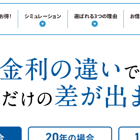
お得！
シミュ
レーション
選ばれる
3つの理由
お