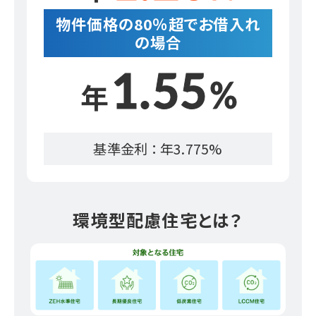
物件価格の80％超でお借入れ
の場合
1.55
選ばれる3つの理由
%
年
シミュレーション
基準金利 ： 年
3.775
%
お借入までの流れ
よくある質問
環境型配慮住宅とは？