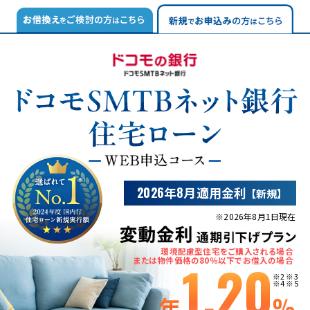
2026年8月
適用金利
【新規】
※
2026年8月1日
現在
環境配慮型住宅をご購入される場合
1.20
または物件価格の80％以下でお借入の場合
※2 ※3
※4 ※5
年
%