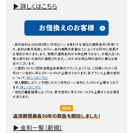
▶︎ 詳しくはこちら
・表示金利は
2026年8月
に住宅ローンを実行する場合の適用金利（年率）で
す。金利は毎月見直しを行い、金利情勢の変動などによっては月中に変更す
る場合があります。また、実際の適用金利はお申込時ではなく、お借入日（お
借入実行日）の金利が適用されます。このためお申込時の金利と異なる場
合がございます。
・ご選択いただく団体信用生命保険のプランによっては、ご利用いただく住
宅ローン金利に年0.2％～0.4％が上乗せとなります。各プランと上乗せ金利
について、
詳しくはこちら
・借入期間により、ご利用いただく住宅ローン金利に0.15％が上乗せとなり
ます。
詳しくはこちら
・当社の審査結果によっては、表示金利に年0.1%～0.3%上乗せとなる場合
があります。
NEW
返済期間最長50年の取扱を開始しました！
▶︎ 金利一覧（新規）