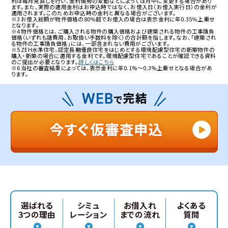
利は毎月見直しを行い、金利情勢の変動などによっては月中に変更する場合があり
ます。また、実際の適用金利はお申込時ではなく、お借入日（お借入実行日）の金利が
適用されます。このためお申込時の金利と異なる場合がございます。
※3 お借入総額が物件価格の80％超でお借入の場合は表示金利に年0.35％上乗せ
となります。
※4 物件価格とは、ご購入される物件の購入価格および建築される物件の工事請負
価格（いずれも諸費用、お取扱い手数料を除く）の合計額を指します。なお、「建築され
る物件の工事請負価格」には、一部含まれない費用がございます。
※5 ZEH水準住宅、認定長期優良住宅をはじめとする環境配慮型住宅の新築物件の
購入・新築の場合に適用する金利です。環境配慮型住宅であることが確認できる資料
のご提出が必要となります。
詳しくはこちら
※6 当社の審査結果によっては、表示金利に年0.1%～0.3%上乗せとなる場合があ
ります。
選ばれる
シミュ
お借入れ
よくある
3つの理由
レーション
までの流れ
質問