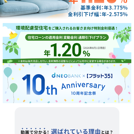
基準金利：年
3.775
％
金利引下げ幅：年
-2.575
％