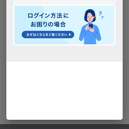
公式Facebook
公式X
つかいかた
公式note
ページ
ガイド
金融機関コード（銀行コード）：0038
支店一覧
商号：株式会社ドコモSMTBネット銀行
所属銀行の商号：三井住友信託銀行株式会社
お問合せ
Q&A
採用情報
BaaS提携とは
会社情報
電子公告
ご利用規定
個人情報保護方針
各種規定等
本サイト、アプリのご利用にあたって
サイトマップ