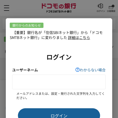
メニュー
ログイン
口座開設
お客さま情報メニュー
銀行からのお知らせ
【重要】銀行名が「住信SBIネット銀行」から「ドコモSMTBネッ
ト銀行」に変わりました
詳細はこちら
残高証明書
残高証明書（
即時発行・手数料無料
）
残高証明書（当社から郵送・1通あたり880円（税込））