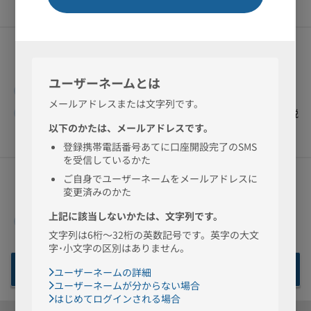
取引明細書
取引明細書（
即時発行・手数料無料
）
取引明細書（当社から郵送・発行期間1ヵ月ごとに880円（税
込））
その他依頼書
カードローン解約申込書
次へ