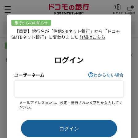
メニュー
ログイン
口座開設
お客さま情報メニュー
銀行からのお知らせ
【重要】銀行名が「住信SBIネット銀行」から「ドコモSMTBネッ
ト銀行」に変わりました
詳細はこちら
円普通預金
切替申込
現在の種別