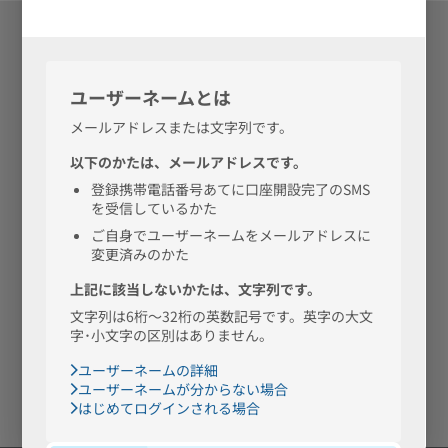
公式Facebook
公式X
つかいかた
公式note
ページ
ガイド
金融機関コード（銀行コード）：0038
支店一覧
商号：株式会社ドコモSMTBネット銀行
所属銀行の商号：三井住友信託銀行株式会社
お問合せ
Q&A
採用情報
BaaS提携とは
会社情報
電子公告
ご利用規定
個人情報保護方針
各種規定等
本サイト、アプリのご利用にあたって
サイトマップ