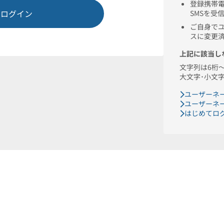
名
名カナ
円
金額
期日
設定しない
目標期日を入力してください。
コン