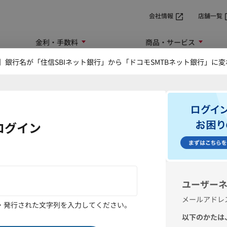
会社情報
店舗一覧
金利・手数料
商品・サービス
【重要】銀行名が「住信SBIネット銀行」から「ド
目的別口座 新規
確認
入力