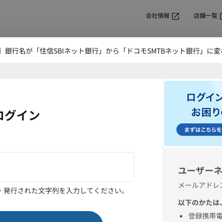
会社情報
店舗一覧
金利・手数料
商品・サービス
【重要】銀行名が「住信SBIネット銀行」から「ド
振込限度額変
確認
入力