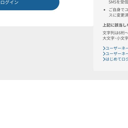
たりの振込限度額
万円／
後
確認する