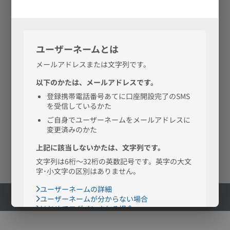
公式Facebook
公式X
つかいかた
公式note
ページ
ガイド
金融機関コード（銀行コード）：0038
支店一覧
商号：株式会社ドコモSMTBネット銀行
所属銀行の商号：三井住友信託銀行株式会社
お問合せ
Q&A
採用情報
BaaS提携とは
会社情報
電子公告
ご利用規定
個人情報保護方針
各種規定等
本サイト、アプリのご利用にあたって
サイトマップ
© DOCOMO SMTB Net Bank, Inc.