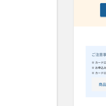
ご注意
※ カード
※ お申込
※ カード
商