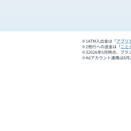
※1
ATM入出金は「
アプリで
※2
他行への送金は「
こと
※3
2026年5月時点、ブ
※4
dアカウント連携は8月