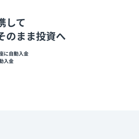
携して
そのまま投資へ
座に自動入金
動入金