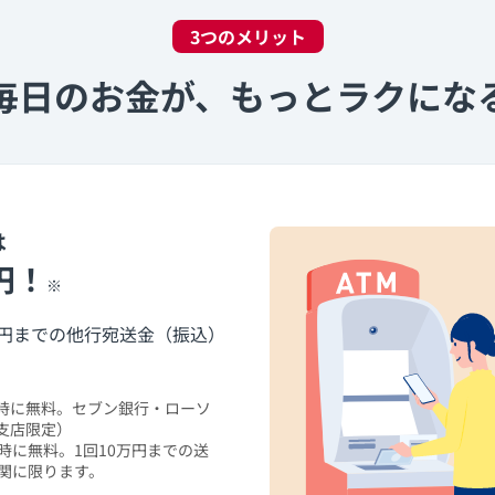
3つのメリット
毎日のお金が、もっとラクにな
は
円！
※
万円までの他行宛送金（振込）
時に無料。セブン銀行・ローソ
支店限定）
時に無料。1回10万円までの送
関に限ります。