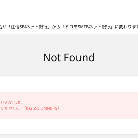
名が「住信SBIネット銀行」から「ドコモSMTBネット銀行」に変わりま
Not Found
ませんでした。
さい。（IBapSCOMN005）