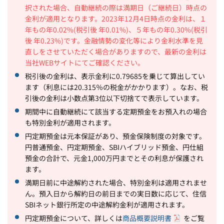
択された場合、自動継続の際は満期日（ご継続日）時点の
金利が適用となります。2023年12月4日時点の金利は、１
年もの年0.02%(税引後 年0.01%)、５年もの年0.30%(税引
後 年0.23%)です。金融情勢の変化等により金利水準を見
直しをさせていただく場合がありますので、最新の金利は
当社WEBサイトにてご確認ください。
税引後の金利は、表示金利に0.79685を乗じて算出してい
ます（利息には20.315％の税金がかかります）。なお、税
引後の金利は小数点第3位以下切捨てで表示しています。
期間中に自動継続にて該当する定期預金をお預入れの場合
も特別金利が適用されます。
円定期預金は元本保証があり、預金保険制度の対象です。
円普通預金、円定期預金、SBIハイブリッド預金、円仕組
預金の合計で、元金1,000万円までとその利息が保護され
ます。
満期日前に中途解約された場合、特別金利は適用されませ
ん。預入日から解約日の前日までの実日数に応じて、住信
SBIネット銀行所定の中途解約金利が適用されます。
円定期預金について、詳しくは
商品概要説明書
をご覧