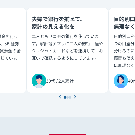
夫婦で銀行を揃えて、
目的別
家計の見える化を
無理な
預金を行っ
二人ともドコモの銀行を使っていま
目的別口座
SBI証券
す。家計簿アプリに二人の銀行口座や
つの口座分
貨預金の金
クレジットカードなどを連携して、お
分けるのに
感じていま
互いで確認するようにしています。
振替も使え
に無理なく
30代 / 2人家計
40
前へ
次へ