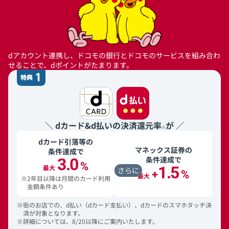
dアカウント連携し、ドコモの銀行とドコモのサービスを組み合わ
せることで、dポイントがたまります。
特典1
＼
dカード&d払いの
決済還元率
が ／
※
dカード引落等の
マネックス証券の
条件達成で
条件達成で
3.0
%
最大
1.5
さらに
+
%
最大
※
2年目以降は月間のカード利用
金額条件あり
※
街のお店での、d払い（dカード支払い）、dカードのスマホタッチ決
済が対象となります。
※
詳細については、8/20以降にご案内いたします。