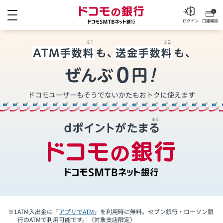
メニュー
ドコモの銀行 ドコモSM
ログイン
口座開設
ドコモユーザーもそうでないかたも
おトクに使えます
※1
ATM入出金は「
アプリでATM
」を利用時に無料。セブン銀行・ローソン銀
行のATMで利用可能です。（対象支店限定）