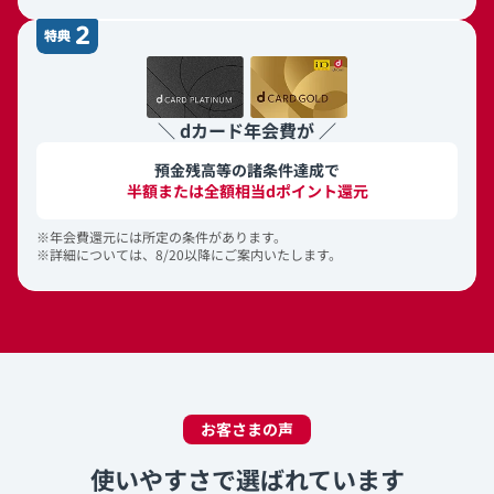
特典2
＼
dカード年会費
が ／
預金残高等の諸条件達成で
半額
または
全額
相当
dポイント還元
※
年会費還元には所定の条件があります。
※
詳細については、8/20以降にご案内いたします。
お客さまの声
使いやすさで選ばれています