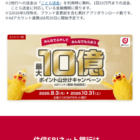
※2
他行への送金は「
ことら送金
」を利用時に無料。1回10万円までの送金、
ことら送金に対応している金融機関に限ります。
※3
2026年5月時点、ブランド変更前を含む累計アプリダウンロード数です。
※4
dアカウント連携は8月20日に開始予定です。
住信SBIネット銀行は、