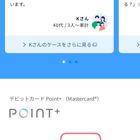
います。
る？」
Kさん
40代 / 3人～家計
Kさんのケースをさらに見る
新しいウィンドウで開きます。
デビットカード Point+ （Mastercard®）