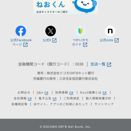
公式Facebook
公式X
つかいかた
公式note
ページ
ガイド
金融機関コード（銀行コード）：0038
支店一覧
商号：株式会社ドコモSMTBネット銀行
所属銀行の商号：三井住友信託銀行株式会社
お問合せ
Q&A
採用情報
BaaS提携とは
新しいウィンドウで開きます。
新しいウィンドウで開きます。
新しいウィンドウで
会社情報
電子公告
ご利用規定
個人情報保護方針
新しいウィンドウで開きます。
新しいウィンドウで開きます。
各種規定等
本サイト、アプリのご利用にあたって
サイトマップ
©
DOCOMO SMTB Net Bank, Inc.