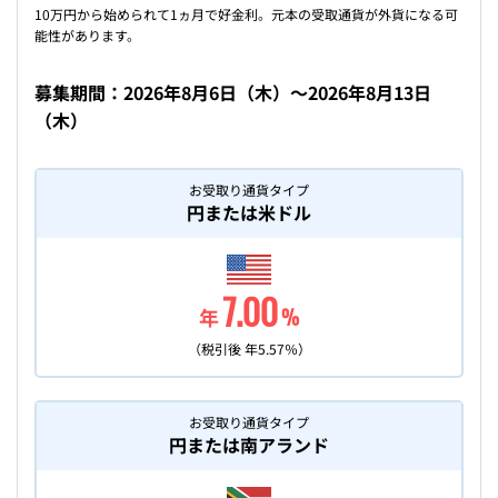
10万円から始められて1ヵ月で好金利。元本の受取通貨が外貨になる可
能性があります。
募集期間：
2026年8月6日（木）
～
2026年8月13日
（木）
お受取り通貨タイプ
円または
米ドル
7.00
年
%
（税引後 年
5.57
％）
お受取り通貨タイプ
円または
南アランド