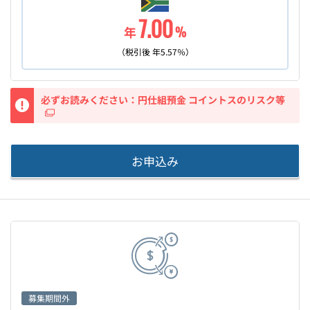
7.00
年
%
（税引後 年
5.57
％）
重要
必ずお読みください：円仕組預金 コイントスのリスク等
お申込み
募集期間外