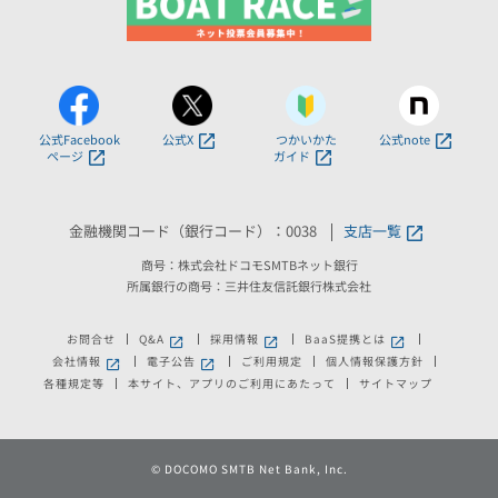
公式Facebook
公式X
つかいかた
公式note
ページ
ガイド
金融機関コード（銀行コード）：0038
支店一覧
商号：株式会社ドコモSMTBネット銀行
所属銀行の商号：三井住友信託銀行株式会社
お問合せ
Q&A
採用情報
BaaS提携とは
新しいウィンドウで開きます。
新しいウィンドウで開きます。
新しいウィンドウで
会社情報
電子公告
ご利用規定
個人情報保護方針
新しいウィンドウで開きます。
新しいウィンドウで開きます。
各種規定等
本サイト、アプリのご利用にあたって
サイトマップ
©
DOCOMO SMTB Net Bank, Inc.