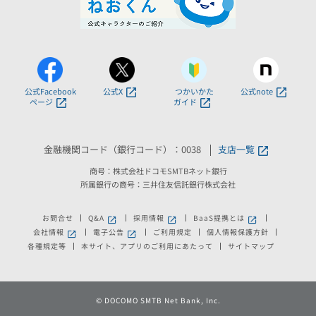
公式Facebook
公式X
つかいかた
公式note
ページ
ガイド
金融機関コード（銀行コード）：0038
支店一覧
商号：株式会社ドコモSMTBネット銀行
所属銀行の商号：三井住友信託銀行株式会社
お問合せ
Q&A
採用情報
BaaS提携とは
新しいウィンドウで開きます。
新しいウィンドウで開きます。
新しいウィンドウで
会社情報
電子公告
ご利用規定
個人情報保護方針
新しいウィンドウで開きます。
新しいウィンドウで開きます。
各種規定等
本サイト、アプリのご利用にあたって
サイトマップ
©
DOCOMO SMTB Net Bank, Inc.