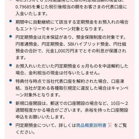
0.79685を乗じた税引後相当の額をお客さまの代表口座に
入金いたします。
期間中に自動継続にて該当する定期預金をお預入れの場合
もエントリーでキャンペーン対象となります。
円定期預金は元本保証があり、預金保険制度の対象です。
円普通預金、円定期預金、SBIハイブリッド預金、円仕組
預金の合計で、元金1,000万円までとその利息が保護され
ます。
お預入れいただいた円定期預金６ヵ月ものを中途解約した
場合、金利相当の現金は付与いたしません。
特典付与時点で当社代表口座を解約された場合、口座凍
結、当社が定める各種取引規定に違反した場合はキャンペ
ーン対象外となります。
新規口座開設は、郵送での口座開設の場合など、10日～２
週間程度かかる場合がございます。余裕を持った口座開設
申込をお願いいたします。
円定期預金について、詳しくは
商品概要説明書
をご覧
ください。