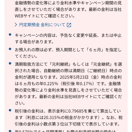
金融情勢の変化等により金利水準やキャンペーン期間の見
直しをさせていただく場合があります。最新の金利は当社
WEBサイトにてご確認ください。
円定期預金 金利について
キャンペーンの内容は、予告なく変更や延長、または中止
する場合があります。
お預入れの際は必ず、預入期間として「６ヵ月」を指定し
てください。
満期取扱方法にて「元利継続」もしくは「元金継続」を選
択された場合、自動継続の際は満期日（ご継続日）時点の
金利が適用となります。2025年5月23日（金）時点の金利
は６ヵ月もの年0.225％（税引後 年0.17％）です。金融情
勢の変化等により金利水準を見直しをさせていただく場合
があります。最新の金利は当社WEBサイトにてご確認くだ
さい。
税引後の金利は、表示金利に0.79685を乗じて算出してい
ます（利息には20.315％の税金がかかります）。なお、税
引後の金利は小数点第３位以下切捨てで表示しています。
年0.575%で６ヵ月間運用した際の利息相当額の現金は、