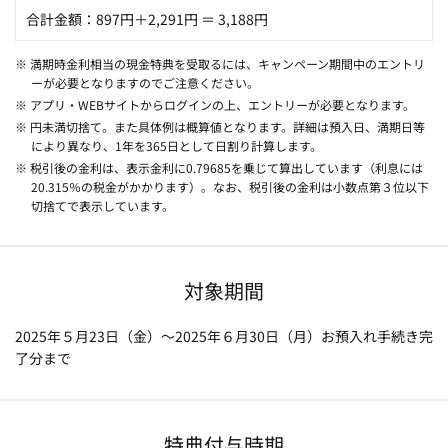
合計金額：897円＋2,291円 ＝ 3,188円
※ 満期時金利相当の現金特典を受取るには、キャンペーン期間中のエントリ
ーが必要となりますのでご注意ください。
※ アプリ・WEBサイトからログインの上、エントリーが必要となります。
※ 円未満切捨て。また具体例は概算値となります。詳細は預入日、満期日等
により異なり、1年を365日として日割り計算します。
※ 税引後の金利は、表示金利に0.79685を乗じて算出しています（利息には
20.315％の税金がかかります）。なお、税引後の金利は小数点第３位以下
切捨てで表示しています。
対象期間
2025年５月23日（金）～2025年６月30日（月）お預入れ手続き完
了分まで
特典付与時期