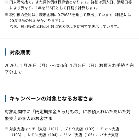
※ 円未満切捨て。また具体例は概算値となります。詳細は預入日、満期日等
により異なり、1年を365日として日割り計算します。
※ 税引後の金利は、表示金利に0.79685を乗じて算出しています（利息には
20.315％の税金がかかります）。
なお、税引後の金利は小数点第３位以下切捨てで表示しています。
対象期間
2026年１月26日（月）～2026年４月５日（日）お預入れ手続き完
了分まで
キャンペーンの対象となるお客さま
対象期間中に「円定期預金６ヵ月もの」にお預入れいただいた対
象支店の個人のお客さま
※ 対象支店はイチゴ支店（101）、ブドウ支店（102）、ミカン支店
（103）、レモン支店（104）、リンゴ支店（105）、バナナ支店