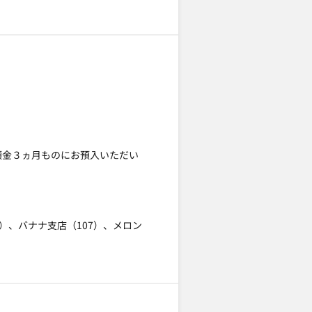
預金３ヵ月ものにお預入いただい
5）、バナナ支店（107）、メロン