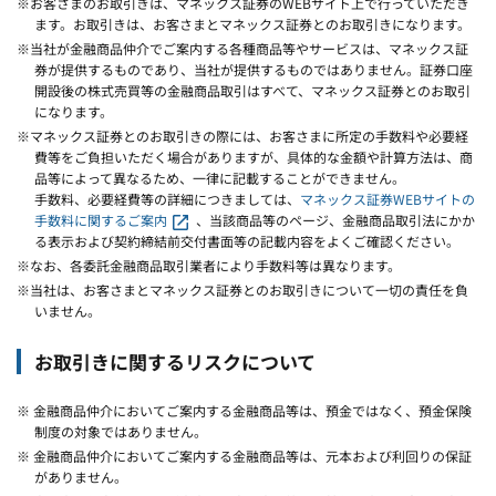
※お客さまのお取引きは、マネックス証券のWEBサイト上で行っていただき
ます。お取引きは、お客さまとマネックス証券とのお取引きになります。
※当社が金融商品仲介でご案内する各種商品等やサービスは、マネックス証
券が提供するものであり、当社が提供するものではありません。証券口座
開設後の株式売買等の金融商品取引はすべて、マネックス証券とのお取引
になります。
※マネックス証券とのお取引きの際には、お客さまに所定の手数料や必要経
費等をご負担いただく場合がありますが、具体的な金額や計算方法は、商
品等によって異なるため、一律に記載することができません。
手数料、必要経費等の詳細につきましては、
マネックス証券WEBサイトの
手数料に関するご案内
、当該商品等のページ、金融商品取引法にかか
る表示および契約締結前交付書面等の記載内容をよくご確認ください。
※なお、各委託金融商品取引業者により手数料等は異なります。
※当社は、お客さまとマネックス証券とのお取引きについて一切の責任を負
いません。
お取引きに関するリスクについて
※ 金融商品仲介においてご案内する金融商品等は、預金ではなく、預金保険
制度の対象ではありません。
※ 金融商品仲介においてご案内する金融商品等は、元本および利回りの保証
がありません。