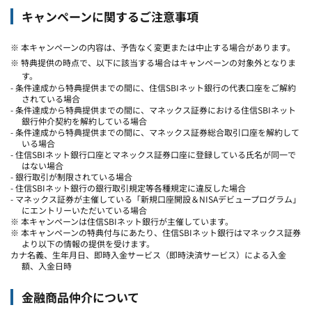
キャンペーンに関するご注意事項
※ 本キャンペーンの内容は、予告なく変更または中止する場合があります。
※ 特典提供の時点で、以下に該当する場合はキャンペーンの対象外となりま
す。
- 条件達成から特典提供までの間に、住信SBIネット銀行の代表口座をご解約
されている場合
- 条件達成から特典提供までの間に、マネックス証券における住信SBIネット
銀行仲介契約を解約している場合
- 条件達成から特典提供までの間に、マネックス証券総合取引口座を解約して
いる場合
- 住信SBIネット銀行口座とマネックス証券口座に登録している氏名が同一で
はない場合
- 銀行取引が制限されている場合
- 住信SBIネット銀行の銀行取引規定等各種規定に違反した場合
- マネックス証券が主催している「新規口座開設＆NISAデビュープログラム」
にエントリーいただいている場合
※ 本キャンペーンは住信SBIネット銀行が主催しています。
※ 本キャンペーンの特典付与にあたり、住信SBIネット銀行はマネックス証券
より以下の情報の提供を受けます。
カナ名義、生年月日、即時入金サービス（即時決済サービス）による入金
額、入金日時
金融商品仲介について