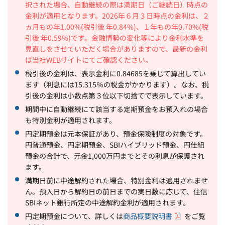
択された場合、自動継続の際は満期日（ご継続日）時点の
金利が適用となります。2026年６月３日時点の金利は、２
ヵ月もの年1.00%(税引後 年0.84%)、１年もの年0.70%(税
引後 年0.59%)です。金融情勢の変化等により金利水準を
見直しをさせていただく場合がありますので、最新の金利
は当社WEBサイトにてご確認ください。
税引後の金利は、表示金利に0.84685を乗じて算出してい
ます（利息には15.315％の税金がかかります）。なお、税
引後の金利は小数点第３位以下切捨てで表示しています。
期間中に自動継続にて該当する定期預金をお預入れの場合
も特別金利が適用されます。
円定期預金は元本保証があり、預金保険制度の対象です。
円普通預金、円定期預金、SBIハイブリッド預金、円仕組
預金の合計で、元金1,000万円までとその利息が保護され
ます。
満期日前に中途解約された場合、特別金利は適用されませ
ん。預入日から解約日の前日までの実日数に応じて、住信
SBIネット銀行所定の中途解約金利が適用されます。
円定期預金について、詳しくは
商品概要説明書
をご覧