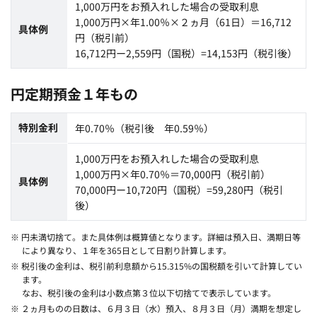
1,000万円をお預入れした場合の受取利息
1,000万円×年1.00％×２ヵ月（61日）＝16,712
具体例
円（税引前）
16,712円ー2,559円（国税）=14,153円（税引後）
円定期預金１年もの
特別金利
年0.70％（税引後 年0.59％）
1,000万円をお預入れした場合の受取利息
1,000万円×年0.70％＝70,000円（税引前）
具体例
70,000円ー10,720円（国税）=59,280円（税引
後）
※ 円未満切捨て。また具体例は概算値となります。詳細は預入日、満期日等
により異なり、１年を365日として日割り計算します。
※ 税引後の金利は、税引前利息額から15.315%の国税額を引いて計算してい
ます。
なお、税引後の金利は小数点第３位以下切捨てで表示しています。
※ ２ヵ月ものの日数は、６月３日（水）預入、８月３日（月）満期を想定し