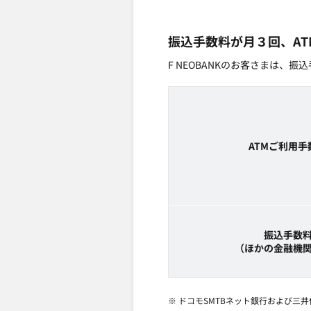
振込手数料が月３回、A
F NEOBANKのお客さまは
ATMご利用手
振込手数
（ほかの金融機
※ ドコモSMTBネット銀行および