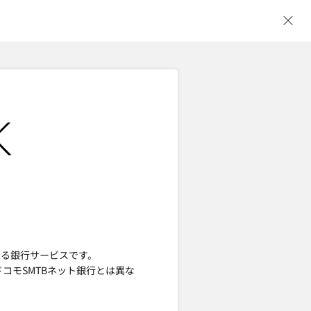
ウ
する銀行サービスです。
ドコモSMTBネット銀行とは異な