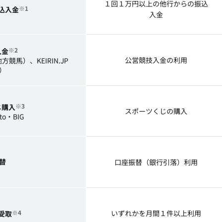
１回１万円以上の他行からの振込
※1
込入金
入金
※2
入金
公営競技入金の利用
方競馬）、KEIRIN.JP
）
※3
じ購入
スポーツくじの購入
to・BIG
替
口座振替（銀行引落）利用
※4
いずれかを月間１件以上利用
受取