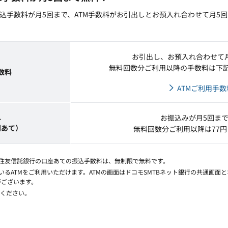
、振込手数料が月5回まで、ATM手数料がお引出しとお預入れ合わせて月5
お引出し、お預入れ合わせて
無料回数分ご利用以降の手数料は下
数料
ATMご利用手数
お振込みが月5回ま
料
関あて）
無料回数分ご利用以降は77
三井住友信託銀行の口座あての振込手数料は、無制限で無料です。
いるATMをご利用いただけます。ATMの画面はドコモSMTBネット銀行の共通画面とな
がございます。
ください。