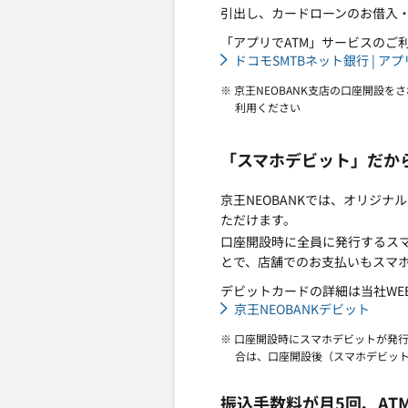
引出し、カードローンのお借入
「アプリでATM」サービスのご
ドコモSMTBネット銀行 | ア
※ 京王NEOBANK支店の口座開設を
利用ください
「スマホデビット」だか
京王NEOBANKでは、オリジナルデ
ただけます。
口座開設時に全員に発行するスマホデビッ
とで、店舗でのお支払いもスマ
デビットカードの詳細は当社WE
京王NEOBANKデビット
※ 口座開設時にスマホデビットが発
合は、口座開設後（スマホデビッ
振込手数料が月5回、AT