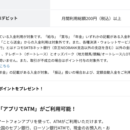
NKデビット
月間利用総額200円（税込）以上
れている入金利用が対象です。「給与」「賞与」「年金」いずれかの記載がある入金
および「ことら送金」からの入金利用は対象外です。また、各種決済・ウォレットサー
」とはドコモSMTBネット銀行（京王NEOBANK支店以外の支店を含む）以外の
レース）、テレボート（ボートレース）とオッズパーク（地方競馬/競輪/オートレース/L
は問いません。また、取引が不成立の場合はポイント付与の対象外です。
こちら
「年金」の記載がある入金が対象。「振込」扱いの場合および、定額自動入金をご利
ポイントをプレゼント！
「アプリでATM」がご利用可能！
ートフォンアプリを使って、ATMがご利用いただけます。
全国のセブン銀行、ローソン銀行ATMで、現金のお預入れ・お