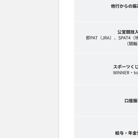
他行からの振
公営競技
即PAT（JRA）、SPAT4（地
（競輪
スポーツく
WINNER・to
口座振
給与・年金