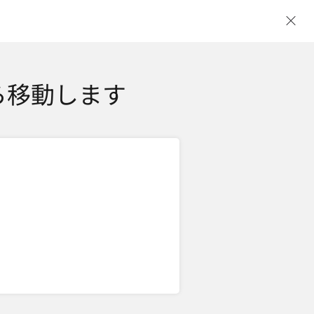
ウ
ら移動します