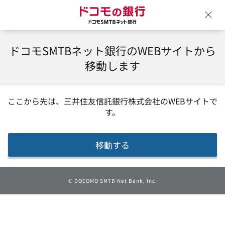
ドコモの銀行 ドコモSM
ウ
ドコモSMTBネット銀行のWEBサイトから
移動します
ここから先は、
三井住友信託銀行株式会社
のWEBサイトで
す。
移動する
©
DOCOMO SMTB Net Bank, Inc.