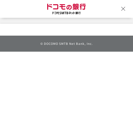
ドコモの銀行 ドコモSM
ウ
©
DOCOMO SMTB Net Bank, Inc.