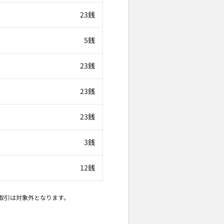
23銭
5銭
23銭
23銭
23銭
3銭
12銭
取引は対象外となります。