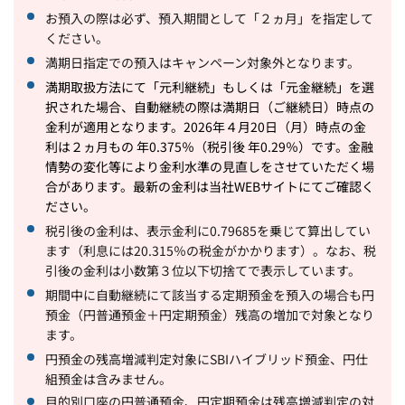
お預入の際は必ず、預入期間として「２ヵ月」を指定して
ください。
満期日指定での預入はキャンペーン対象外となります。
満期取扱方法にて「元利継続」もしくは「元金継続」を選
択された場合、自動継続の際は満期日（ご継続日）時点の
金利が適用となります。2026年４月20日（月）時点の金
利は２
ヵ月もの 年0.375％（税引後 年0.29％）です。金融
情勢の変化等により金利水準の見直しをさせていただく場
合があります。最新の金利は当社WEBサイトにてご確認く
ださい。
税引後の金利は、表示金利に0.79685を乗じて算出してい
ます（利息には20.315％の税金がかかります）。なお、税
引後の金利は小数第３位以下切捨てで表示しています。
期間中に自動継続にて該当する定期預金を預入の場合も円
預金（円普通預金＋円定期預金）残高の増加で対象となり
ます。
円預金の残高増減判定対象にSBIハイブリッド預金、円仕
組預金は含みません。
目的別口座の円普通預金、円定期預金は残高増減判定の対