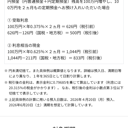
円預金（円普通預金＋円定期預金）残高を100万円増やし、10
0万円を２ヵ月もの定期預金へお預け入れいただいた場合
① 受取利息
100万円×年0.375％×２ヵ月 ＝ 626円（税引前）
626円－126円（国税・地方税）＝ 500円（税引後）
② 利息相当の現金
100万円×年0.625％×２ヵ月 ＝ 1,044円（税引前）
1,044円－211円（国税・地方税）＝ 833円（税引後）
※ 円未満切捨て。また具体例は概算値となります。詳細は預入日、満期日等
により異なり、１年を365日として日割り計算します。
※ 税引後の金利は、表示金利に0.79685を乗じて算出しています（利息には
20.315％の税金がかかります）。 なお、税引後の金利は小数点第３位以下
切捨てで表示しています。
※ 上記具体例の計算に用いる預入日数は、2026年４月20日（月）預入、
2026年6月20日（土）満期を想定して計算しています。