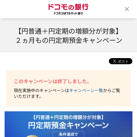
ドコモの銀行 ドコモSM
ウ
【円普通＋円定期の増額分が対象】
２ヵ月もの円定期預金キャンペーン
このキャンペーンは終了しました。
現在実施中のキャンペーンは
キャンペーン一覧
からご覧
いただけます。