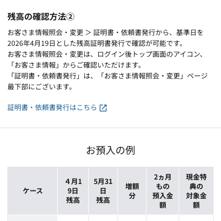
残高の確認方法②
お客さま情報照会・変更 ＞ 証明書・依頼書発行から、基準日を
2026年4月19日とした残高証明書発行で確認が可能です。
お客さま情報照会・変更は、ログイン後トップ画面のアイコン、
「お客さま情報」からご確認いただけます。
「証明書・依頼書発行」は、「お客さま情報照会・変更」ページ
最下部にございます。
証明書・依頼書発行はこちら
お預入の例
2ヵ月
現金特
４月1
5月31
増額
もの
典の
ケース
9日
日
分
預入金
対象金
残高
残高
額
額