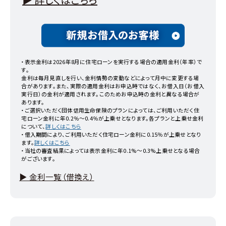
・表示金利は
2026年8月
に住宅ローンを実行する場合の適用金利（年率）で
す。
金利は毎月見直しを行い、金利情勢の変動などによって月中に変更する場
合があります。また、実際の適用金利はお申込時ではなく、お借入日（お借入
実行日）の金利が適用されます。このためお申込時の金利と異なる場合が
あります。
・ご選択いただく団体信用生命保険のプランによっては、ご利用いただく住
宅ローン金利に年0.2％～0.4％が上乗せとなります。各プランと上乗せ金利
について、
詳しくはこちら
・借入期間により、ご利用いただく住宅ローン金利に0.15％が上乗せとなり
ます。
詳しくはこちら
・当社の審査結果によっては表示金利に年0.1%～0.3%上乗せとなる場合
がございます。
▶︎ 金利一覧（借換え）