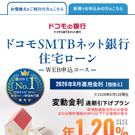
2026年8月
適用金利
【借換え】
※
2026年8月1日
現在
環境配慮型住宅のお借換
1.20
または物件価格の80％以下でお借換の場合
※2 ※3
※4 ※5
年
%