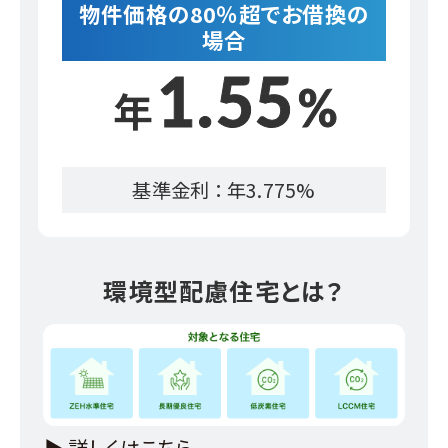
物件価格の80％超でお借換の
場合
1.55
年
%
基準金利 ： 年
3.775
%
環境型配慮住宅とは？
▶︎ 詳しくはこちら