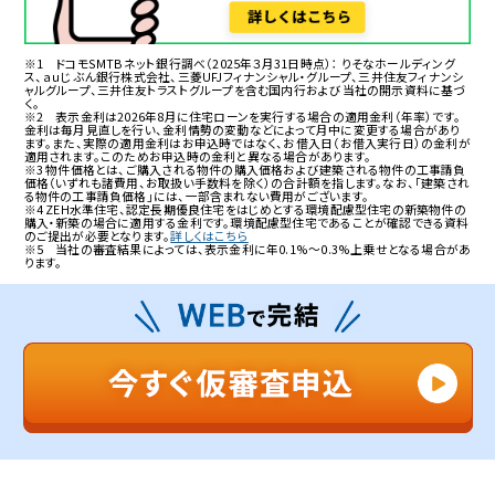
※1 ドコモSMTBネット銀行調べ（2025年３月31日時点）： りそなホールディング
ス、ａｕじぶん銀行株式会社、三菱UFJフィナンシャル・グループ、三井住友フィナンシ
ャルグループ、三井住友トラストグループを含む国内行および当社の開示資料に基づ
く。
※2 表示金利は
2026年8月
に住宅ローンを実行する場合の適用金利（年率）です。
金利は毎月見直しを行い、金利情勢の変動などによって月中に変更する場合があり
ます。また、実際の適用金利はお申込時ではなく、お借入日（お借入実行日）の金利が
適用されます。このためお申込時の金利と異なる場合があります。
※3 物件価格とは、ご購入される物件の購入価格および建築される物件の工事請負
価格（いずれも諸費用、お取扱い手数料を除く）の合計額を指します。なお、「建築され
る物件の工事請負価格」には、一部含まれない費用がございます。
※4 ZEH水準住宅、認定長期優良住宅をはじめとする環境配慮型住宅の新築物件の
購入・新築の場合に適用する金利です。環境配慮型住宅であることが確認できる資料
のご提出が必要となります。
詳しくはこちら
※5 当社の審査結果によっては、表示金利に年0.1%～0.3%上乗せとなる場合があ
ります。