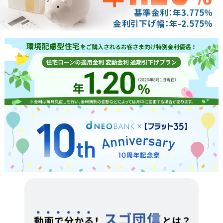
基準金利：年
3.775
％
金利引下げ幅：年
-2.575
％