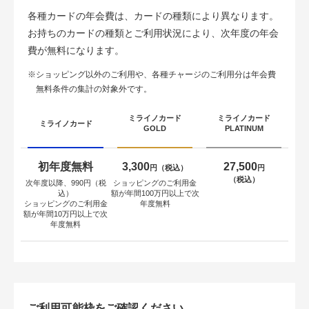
各種カードの年会費は、カードの種類により異なります。
お持ちのカードの種類とご利用状況により、次年度の年会
費が無料になります。
※ショッピング以外のご利用や、各種チャージのご利用分は年会費
無料条件の集計の対象外です。
ミライノカード
ミライノカード
ミライノカード
GOLD
PLATINUM
初年度無料
3,300
27,500
円（税込）
円
（税込）
次年度以降、990円（税
ショッピングのご利用金
込）
額が
年間100万円以上で次
ショッピングのご利用金
年度無料
額が
年間10万円以上で次
年度無料
ご利用可能枠をご確認ください