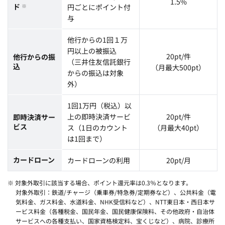
1.5%
ド
※
円ごとにポイント付
与
他行からの1回１万
円以上の被振込
20pt/件
他行からの振
（三井住友信託銀行
込
（月最大500pt）
からの振込は対象
外）
1回1万円（税込）以
上の即時決済サービ
20pt/件
即時決済サー
ビス
ス（1日のカウント
（月最大40pt）
は1回まで）
カードローン
カードローンの利用
20pt/月
※ 対象外取引に該当する場合、ポイント還元率は0.3％となります。
対象外取引：鉄道/チャージ（乗車券/特急券/定期券など）、公共料金（電
気料金、ガス料金、水道料金、NHK受信料など）、NTT東日本・西日本サ
ービス料金（各種税金、国民年金、国民健康保険料、その他政府・自治体
サービスへの各種支払い、国家資格検定料、宝くじなど）、病院、診療所