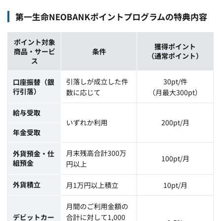
第一生命NEOBANKポイントプログラムの特典内容
ポイント対象
獲得ポイント
商品・サービ
条件
（通常ポイント）
ス
引落しが成立した件
30pt/件
口座振替（銀
行引落）
数に応じて
（月最大300pt）
給与受取
いずれか利用
200pt/月
年金受取
月末残高合計300万
外貨預金・仕
100pt/月
組預金
円以上
外貨積立
月1万円以上積立
10pt/月
月間のご利用金額の
デビットカー
合計に対して1,000