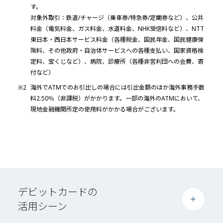
す。
対象外取引：鉄道/チャージ（乗車券/特急券/定期券など）、公共
料金（電気料金、ガス料金、水道料金、NHK受信料など）、NTT
東日本・西日本サービス料金（各種税金、国民年金、国民健康保
険料、その他政府・自治体サービスへの各種支払い、国家資格検
定料、宝くじなど）、病院、診療所（各種非営利団への会費、寄
付など）
※2
海外でATMでのお引出しの場合には引出金額のほか海外事務手数
料2.50％（非課税）がかかります。一部の海外のATMにおいて、
現地金融機関所定の使用料がかかる場合がございます。
デビットカードの
活用シーン