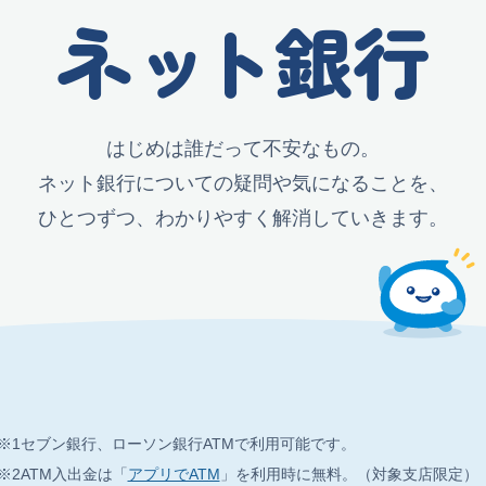
ネ
ッ
ト銀行
はじめは誰だって不安なもの。
ネット銀行についての
疑問や気になることを、
ひとつずつ、わかりやすく
解消していきます。
※1
セブン銀行、ローソン銀行ATMで利用可能です。
※2
ATM入出金は「
アプリでATM
」を利用時に無料。（対象支店限定）