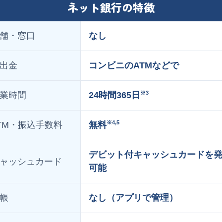
ネット銀行の特徴
舗・窓口
なし
出金
コンビニのATMなどで
※3
業時間
24時間365日
※4,5
TM・振込手数料
無料
デビット付キャッシュカードを
ャッシュカード
可能
帳
なし（アプリで管理）