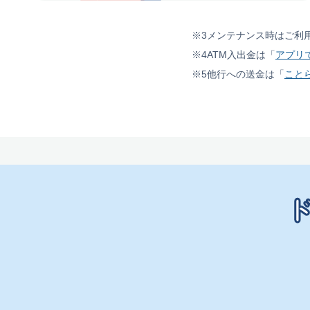
※3
メンテナンス時はご利
※4
ATM入出金は「
アプリで
※5
他行への送金は「
こと