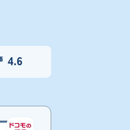
4.6
価
）