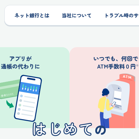
ドコモの銀行 ドコモSMTBネット銀
ネット銀行とは
当社について
トラブル時のサ
アプリが
いつでも、何回で
通帳の代わりに
ATM手数料０円
※
はじめて
の