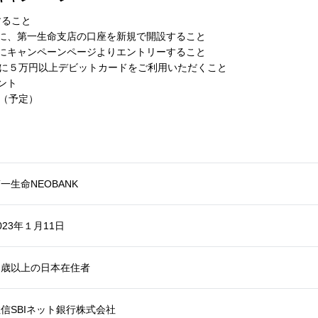
すること
でに、第一生命支店の口座を新規で開設すること
でにキャンペーンページよりエントリーすること
までに５万円以上デビットカードをご利用いただくこと
ゼント
末（予定）
一生命NEOBANK
023年１月11日
０歳以上の日本在住者
信SBIネット銀行株式会社