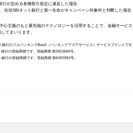
ト銀行が定める各種取引規定に違反した場合
、住信SBIネット銀行と第一生命がキャンペーン対象外と判断した場合
ま中心主義のもと最先端のテクノロジーを活用することで、金融サービ
指してまいります。
Iネット銀行のフルバンキングBaaS（バンキングアズアサービス）サービスブランドです
ット銀行の登録商標です。登録商標 第5953666号。
ト銀行の登録商標です。登録商標 第6455993号。