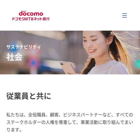
メ
会社情報
サステナビリティ
社会
事業内容
サステナビリティ
従業員と共に
財務情報
私たちは、全役職員、顧客、ビジネスパートナーなど、すべての
ステークホルダーの人権を尊重して、事業活動に取り組んでまい
ニュース
ります。