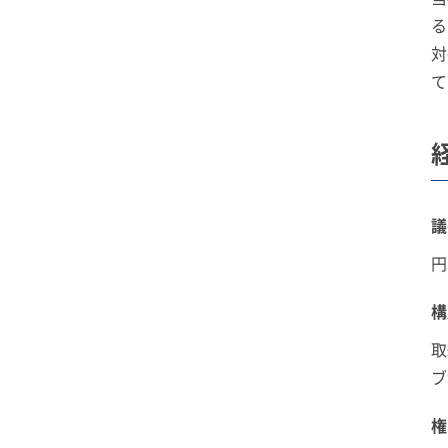
る
対
て
議
円
構
取
ブ
権