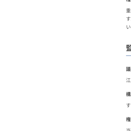
重
す
い
議
江
構
す
権
当