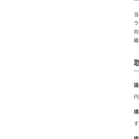
当
ラ
向
織
議
円
構
す
権