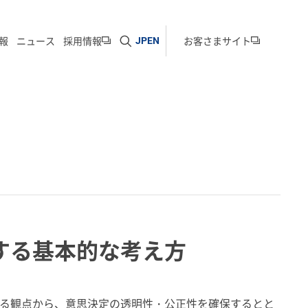
サイト内検索を開く
報
ニュース
採用情報
お客さまサイト
JP
EN
する基本的な考え方
る観点から、意思決定の透明性・公正性を確保するとと