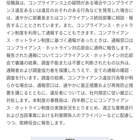
役職員は、コンプライアンス上の疑問がある場合やコンプライア
ンス違反あるいは違反のおそれのある行為などを発見した場合に
は、速やかに部署長またはコンプライアンス統括部署に相談・報
告することとされています。また、コンプライアンス・ホットラ
イン制度を利用して通報することもできます。コンプライアン
ス・ホットライン制度に基づく通報があったときは、通報窓口は
コンプライアンス・ホットライン対応部会に適時に報告します。
報告された通報についてコンプライアンス・ホットライン対応部
会で審議の結果、調査不能または不要と判断されたもの以外は、
通報者および調査協力者を保護したうえで、全ての通報の確認・
調査を行います。調査の結果、コンプライアンス違反行為等が明
らかな場合は、通報窓口は、速やかに是正措置および再発防止措
置を講じるとともに、違反者については、社内規定に従い厳正に
対処します。本制度の事務局は、四半期ごとにコンプライアン
ス・ホットライン制度の実施状況をとりまとめ、適正な業務遂行
および当該事案における利害関係人のプライバシーなどに配慮し
つつ、取締役会に報告します。