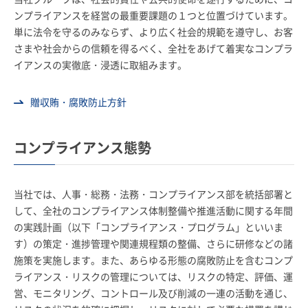
ンプライアンスを経営の最重要課題の１つと位置づけています。
採用情報
単に法令を守るのみならず、より広く社会的規範を遵守し、お客
さまや社会からの信頼を得るべく、全社をあげて着実なコンプラ
お客さまサイト
イアンスの実徹底・浸透に取組みます。
贈収賄・腐敗防止方針
検索
コンプライアンス態勢
JP
EN
当社では、人事・総務・法務・コンプライアンス部を統括部署と
して、全社のコンプライアンス体制整備や推進活動に関する年間
の実践計画（以下「コンプライアンス・プログラム」といいま
す）の策定・進捗管理や関連規程類の整備、さらに研修などの諸
施策を実施します。また、あらゆる形態の腐敗防止を含むコンプ
ライアンス・リスクの管理については、リスクの特定、評価、運
営、モニタリング、コントロール及び削減の一連の活動を通じ、