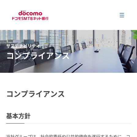
メ
会社情報
サステナビリティ
コンプライアンス
事業内容
サステナビリティ
コンプライアンス
財務情報
基本方針
ニュース
当社グループは、社会的責任や公共的使命を遂行するために、コ