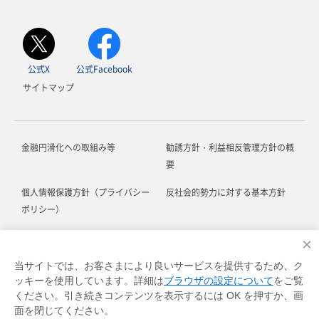
公式X
公式Facebook
サイトマップ
金融円滑化への取組み等
勧誘方針・利益相反管理方針の概
要
個人情報保護方針（プライバシー
反社会的勢力に対する基本方針
ポリシー）
お客さま本位の業務運営に関する
ソーシャルメディア利用規約
×
方針
当サイトでは、お客さまにより良いサービスを提供するため、ク
ッキーを使用しています。詳細は
ブラウザの設定について
をご覧
お客さま対応における基本方針
各種規定等
ください。引き続きコンテンツを表示するには OK を押すか、画
面を閉じてください。