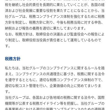
税を継続し社会的責任を長期的に果たしていくことが、各国の経
採用情報
済および社会発展に重要な役割を果たすことになることから、当
社グループは、税務コンプライアンス体制を強化するために税務
方針を制定し、税務方針に則り、今後も税務当局に対する申告、
お客さまサイト
納税および報告の義務を適切に果たしてまいります。
なお、税務方針は、取締役会の決議および監査役会への報告によ
り制定し、取締役担当役員が責任者として運用しているもので
検索
す。
JP
EN
税務方針
私たちは、当社グループのコンプライアンスに関するルールを踏
まえ、コンプライアンスの共通理念に基づき、税務に関する法令
を遵守するとともに、適切な税務コンプライアンス体制の下で、
適切な税コスト管理を行い、企業価値の向上に努めてまいりま
す。
当社グループは、各国および各地域の税務に関する法令や、国際
機関等が公表する税務ガイドライン等を把握し、当社グループの
各事業拠点における適切な税務コンプライアンスのための適時適