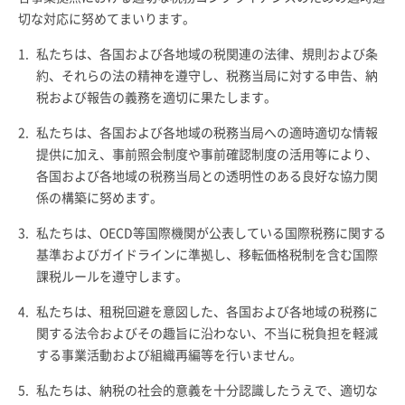
切な対応に努めてまいります。
1.
私たちは、各国および各地域の税関連の法律、規則および条
約、それらの法の精神を遵守し、税務当局に対する申告、納
税および報告の義務を適切に果たします。
2.
私たちは、各国および各地域の税務当局への適時適切な情報
提供に加え、事前照会制度や事前確認制度の活用等により、
各国および各地域の税務当局との透明性のある良好な協力関
係の構築に努めます。
3.
私たちは、OECD等国際機関が公表している国際税務に関する
基準およびガイドラインに準拠し、移転価格税制を含む国際
課税ルールを遵守します。
4.
私たちは、租税回避を意図した、各国および各地域の税務に
関する法令およびその趣旨に沿わない、不当に税負担を軽減
する事業活動および組織再編等を行いません。
5.
私たちは、納税の社会的意義を十分認識したうえで、適切な