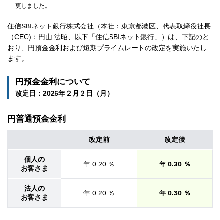
更しました。
採用情報
住信SBIネット銀行株式会社（本社：東京都港区、代表取締役社長
（CEO)：円山 法昭、以下「住信SBIネット銀行」）は、下記のと
お客さまサイト
おり、円預金金利および短期プライムレートの改定を実施いたし
ます。
円預金金利について
検索
改定日：2026年２月２日（月）
円普通預金金利
改定前
改定後
個人の
年 0.20 ％
年 0.30 ％
お客さま
法人の
年 0.20 ％
年 0.30 ％
お客さま