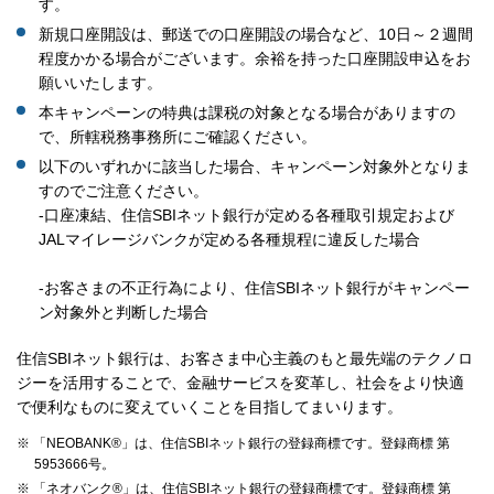
す。
新規口座開設は、郵送での口座開設の場合など、10日～２週間
程度かかる場合がございます。余裕を持った口座開設申込をお
願いいたします。
本キャンペーンの特典は課税の対象となる場合がありますの
で、所轄税務事務所にご確認ください。
以下のいずれかに該当した場合、キャンペーン対象外となりま
すのでご注意ください。
-口座凍結、住信SBIネット銀行が定める各種取引規定および
JALマイレージバンクが定める各種規程に違反した場合
-お客さまの不正行為により、住信SBIネット銀行がキャンペー
ン対象外と判断した場合
住信SBIネット銀行は、お客さま中心主義のもと最先端のテクノロ
ジーを活用することで、金融サービスを変革し、社会をより快適
で便利なものに変えていくことを目指してまいります。
※ 「NEOBANK®」は、住信SBIネット銀行の登録商標です。登録商標 第
5953666号。
※ 「ネオバンク®」は、住信SBIネット銀行の登録商標です。登録商標 第