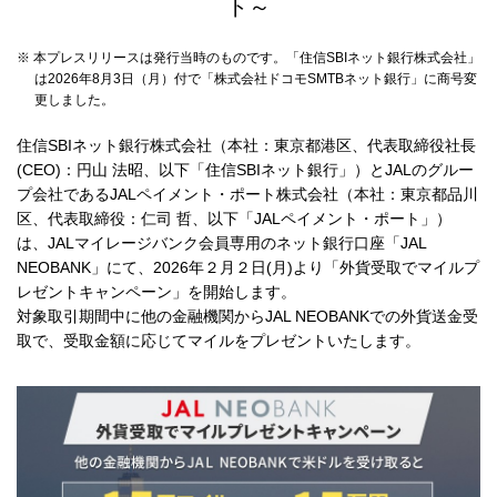
ト～
採用情報
※ 本プレスリリースは発行当時のものです。「住信SBIネット銀行株式会社」
は2026年8月3日（月）付で「株式会社ドコモSMTBネット銀行」に商号変
お客さまサイト
更しました。
住信SBIネット銀行株式会社（本社：東京都港区、代表取締役社長
(CEO)：円山 法昭、以下「住信SBIネット銀行」）とJALのグルー
検索
プ会社であるJALペイメント・ポート株式会社（本社：東京都品川
区、代表取締役：仁司 哲、以下「JALペイメント・ポート」）
は、JALマイレージバンク会員専用のネット銀行口座「JAL
NEOBANK」にて、2026年２月２日(月)より「外貨受取でマイルプ
レゼントキャンペーン」を開始します。
対象取引期間中に他の金融機関からJAL NEOBANKでの外貨送金受
取で、受取金額に応じてマイルをプレゼントいたします。