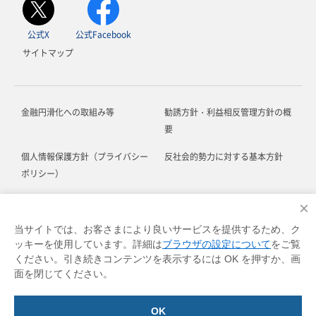
公式X
公式Facebook
サイトマップ
金融円滑化への取組み等
勧誘方針・利益相反管理方針の概
要
個人情報保護方針（プライバシー
反社会的勢力に対する基本方針
ポリシー）
お客さま本位の業務運営に関する
ソーシャルメディア利用規約
×
方針
当サイトでは、お客さまにより良いサービスを提供するため、ク
ッキーを使用しています。詳細は
ブラウザの設定について
をご覧
お客さま対応における基本方針
各種規定等
ください。引き続きコンテンツを表示するには OK を押すか、画
面を閉じてください。
© DOCOMO SMTB Net Bank, Inc.
OK