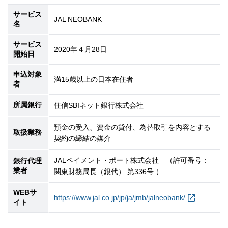
サービス
JAL NEOBANK
名
サービス
2020年４月28日
開始日
申込対象
満
15
歳以上の日本在住者
者
所属銀行
住信SBIネット銀行株式会社
預金の受入、資金の貸付、為替取引を内容とする
取扱業務
契約の締結の媒介
JALペイメント・ポート株式会社 （許可番号：
銀行代理
業者
関東財務局長（銀代） 第336号 ）
WEBサ
https://www.jal.co.jp/jp/ja/jmb/jalneobank/
イト