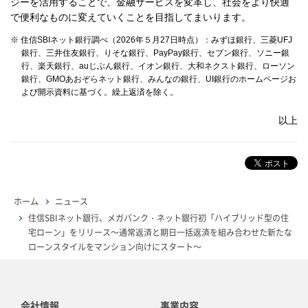
ジーを活用することで、金融サービスを変革し、社会をより快適
で便利なものに変えていくことを目指してまいります。
※ 住信SBIネット銀行調べ（2026年５月27日時点）：みずほ銀行、三菱UFJ
銀行、三井住友銀行、りそな銀行、PayPay銀行、セブン銀行、ソニー銀
行、楽天銀行、auじぶん銀行、イオン銀行、大和ネクスト銀行、ローソン
銀行、GMOあおぞらネット銀行、みんなの銀行、UI銀行のホームページお
よび開示資料に基づく。繰上返済を除く。
以上
ホーム
ニュース
住信SBIネット銀行、メガバンク・ネット銀行初「ハイブリッド型の住
宅ローン」をリリース～通常返済と期日一括返済を組み合わせた新たな
ローンスタイルをマンション向けにスタート～
会社情報
事業内容