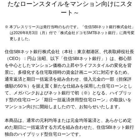
たなローンスタイルをマンション向けにスタ
採用情報
ート～
※ 本プレスリリースは発行当時のものです。「住信SBIネット銀行株式会社」
お客さまサイト
は2026年8月3日（月）付で「株式会社ドコモSMTBネット銀行」に商号変
更しました。
住信SBIネット銀行株式会社（本社：東京都港区、代表取締役社長
検索
（CEO）：円山 法昭、以下「住信SBIネット銀行」）は、都心部
を中心としたマンション価格の上昇やライフスタイルの変化を背
景に、多様化する住宅取得時の資金計画ニーズに対応するため、
通常返済と期日一括返済を組み合わせ、借入元金の一部（担保評
価額の50％）を据え置く新たな仕組みを採用した住宅ローンとし
て、メガバンクおよびネット銀行で初（※）となる、ハイブリッ
ド型の住宅ローン「期日一括返済併用型住宅ローン」の取扱いを
マンション向けに開始しましたので、お知らせいたします。
本商品は、通常の元利均等または元金均等返済と、あらかじめ定
めた期日に一括返済する方式を組み合わせた、住信SBIネット銀行
独自のハイブリッド型住宅ローンです。