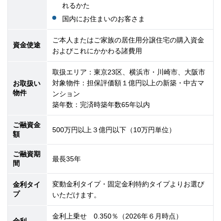
れるかた
国内にお住まいのお客さま
ご本人またはご家族の居住用分譲住宅の購入資金
資金使途
およびこれにかかわる諸費用
取扱エリア：東京23区、横浜市・川崎市、大阪市
対象物件：担保評価額１億円以上の新築・中古マ
お取扱い
物件
ンション
築年数：完済時築年数65年以内
ご融資金
500万円以上３億円以下（10万円単位）
額
ご融資期
最長35年
間
変動金利タイプ・固定金利特約タイプよりお選び
金利タイ
プ
いただけます。
金利上乗せ 0.350％（2026年６月時点）
金利