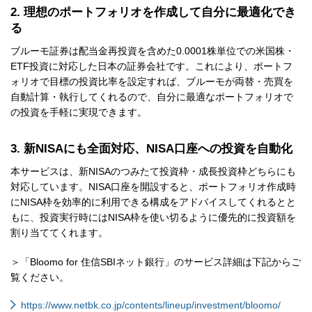
2. 理想のポートフォリオを作成して自分に最適化でき
る
ブルーモ証券は配当金再投資を含めた0.0001株単位での米国株・
ETF投資に対応した日本の証券会社です。これにより、ポートフ
ォリオで目標の投資比率を設定すれば、ブルーモが両替・売買を
自動計算・執行してくれるので、自分に最適なポートフォリオで
の投資を手軽に実現できます。
3. 新NISAにも全面対応、NISA口座への投資を自動化
本サービスは、新NISAのつみたて投資枠・成長投資枠どちらにも
対応しています。NISA口座を開設すると、ポートフォリオ作成時
にNISA枠を効率的に利用できる構成をアドバイスしてくれるとと
もに、投資実行時にはNISA枠を使い切るように優先的に投資額を
割り当ててくれます。
＞「Bloomo for 住信SBIネット銀行」のサービス詳細は下記からご
覧ください。
https://www.netbk.co.jp/contents/lineup/investment/bloomo/