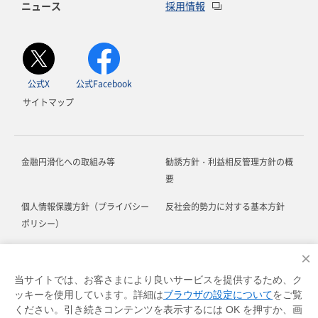
ニュース
採用情報
公式X
公式Facebook
サイトマップ
金融円滑化への取組み等
勧誘方針・利益相反管理方針の概
要
個人情報保護方針（プライバシー
反社会的勢力に対する基本方針
ポリシー）
お客さま本位の業務運営に関する
ソーシャルメディア利用規約
×
方針
当サイトでは、お客さまにより良いサービスを提供するため、ク
ッキーを使用しています。詳細は
ブラウザの設定について
をご覧
お客さま対応における基本方針
各種規定等
ください。引き続きコンテンツを表示するには OK を押すか、画