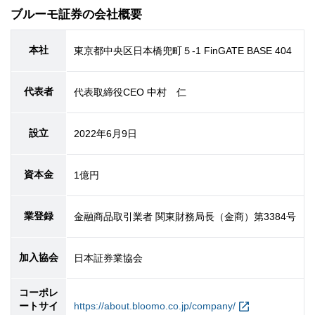
ブルーモ証券の会社概要
本社
東京都中央区日本橋兜町５-1 FinGATE BASE 404
代表者
代表取締役CEO 中村 仁
設立
2022
年
6
月
9
日
資本金
1億円
業登録
金融商品取引業者 関東財務局長（金商）第3384号
加入協会
日本証券業協会
コーポレ
ートサイ
https://about.bloomo.co.jp/company/